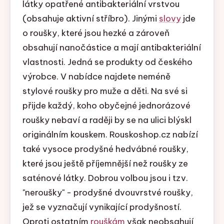
látky opatřené antibakteriální vrstvou
(obsahuje aktivní stříbro). Jinými
slovy
jde
o roušky, které jsou hezké a zároveň
obsahují nanočástice a mají antibakteriální
vlastnosti. Jedná se produkty od českého
výrobce. V nabídce najdete neméně
stylové roušky pro muže a děti. Na své si
přijde každý, koho obyčejné jednorázové
roušky nebaví a raději by se na ulici blýskl
originálním kouskem. Rouskoshop.cz nabízí
také vysoce prodyšné hedvábné roušky,
které jsou ještě příjemnější než roušky ze
saténové látky. Dobrou volbou jsou i tzv.
"neroušky" - prodyšné dvouvrstvé roušky,
jež se vyznačují vynikající prodyšností.
Oproti ostatním
rouškám
však neobsahují