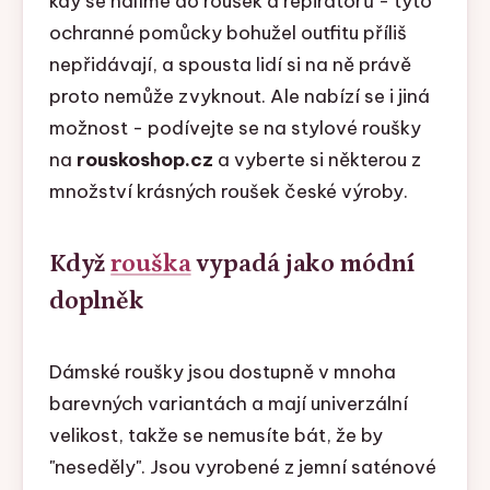
kdy se halíme do roušek a repirátorů - tyto
ochranné pomůcky bohužel outfitu příliš
nepřidávají, a spousta lidí si na ně právě
proto nemůže zvyknout. Ale nabízí se i jiná
možnost - podívejte se na stylové roušky
na
rouskoshop.cz
a vyberte si některou z
množství krásných roušek české výroby.
Když
rouška
vypadá jako módní
doplněk
Dámské roušky jsou dostupně v mnoha
barevných variantách a mají univerzální
velikost, takže se nemusíte bát, že by
"neseděly". Jsou vyrobené z jemní saténové