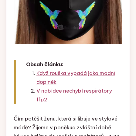
Obsah článku:
Když rouška vypadá jako módní
doplněk
V nabídce nechybí respirátory
ffp2
Čím potěšit ženu, která si libuje ve stylové
módě? Žijeme v poněkud zvláštní době,