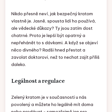
Nikdo přesně neví, jak bezpečný kratom
vlastně je. Jasně, spousta lidí ho používá,
ale vědecké důkazy? Ty jsou zatím dost
chatrné. Proto je lepší být opatrný a
nepřehánět to s dávkami. A když se objeví
něco divného? Radši hned přestat a
zavolat doktorovi, než to nechat zajít příliš
daleko.
Legálnost a regulace
Zelený kratom je v současnosti u nás
povolený a můžete ho legálně mít doma
nebo prodávat - samozřejmě jen pro