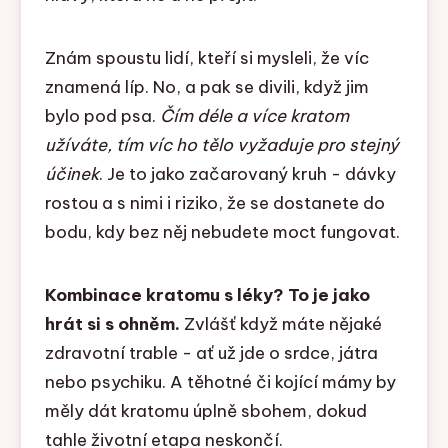
Znám spoustu lidí, kteří si mysleli, že víc
znamená líp. No, a pak se divili, když jim
bylo pod psa.
Čím déle a více kratom
užíváte, tím víc ho tělo vyžaduje pro stejný
účinek
. Je to jako začarovaný kruh - dávky
rostou a s nimi i riziko, že se dostanete do
bodu, kdy bez něj nebudete moct fungovat.
Kombinace kratomu s léky? To je jako
hrát si s ohněm.
Zvlášť když máte nějaké
zdravotní trable - ať už jde o srdce, játra
nebo psychiku. A těhotné či kojící mámy by
měly dát kratomu úplně sbohem, dokud
tahle životní etapa neskončí.