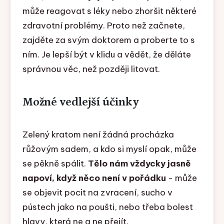
může reagovat s léky nebo zhoršit některé
zdravotní problémy. Proto než začnete,
zajděte za svým doktorem a proberte to s
ním. Je lepší být v klidu a vědět, že děláte
správnou věc, než později litovat.
Možné vedlejší účinky
Zelený kratom není žádná procházka
růžovým sadem, a kdo si myslí opak, může
se pěkně spálit.
Tělo nám vždycky jasně
napoví, když něco není v pořádku
- může
se objevit pocit na zvracení, sucho v
pústech jako na poušti, nebo třeba bolest
hlavy, která ne a ne přejít.