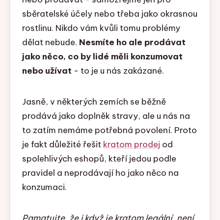
sběratelské účely nebo třeba jako okrasnou
rostlinu. Nikdo vám kvůli tomu problémy
dělat nebude.
Nesmíte ho ale prodávat
jako něco, co by lidé měli konzumovat
nebo užívat
- to je u nás zakázané.
Jasně, v některých zemích se běžně
prodává jako doplněk stravy, ale u nás na
to zatím nemáme potřebná povolení. Proto
je fakt důležité řešit
kratom prodej
od
spolehlivých eshopů, kteří jedou podle
pravidel a neprodávají ho jako něco na
konzumaci.
Pamatujte, že i když je kratom legální, není