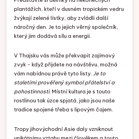
Představte si dělníky na nekonečných
plantážích, kteří v dusném tropickém vedru
žvýkají zelené lístky, aby zvládli další
náročný den. Je to jejich věrný společník,
který jim dodává sílu a energii.
V Thajsku vás může překvapit zajímavý
zvyk - když přijdete na návštěvu, možná
vám nabídnou právě tyto listy.
Je to
staletími prověřený symbol přátelství a
pohostinnosti
. Místní kultura je s touto
rostlinou tak úzce spjatá, jako jsou naše
tradice spojené třeba s lipovým čajem.
Tropy jihovýchodní Asie daly vzniknout
unikátnímu vztahu mezi člověkem a touto