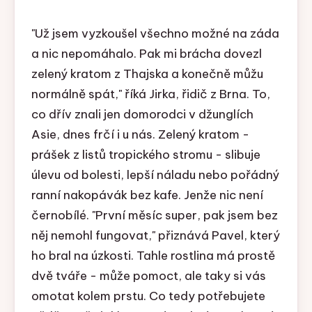
"Už jsem vyzkoušel všechno možné na záda
a nic nepomáhalo. Pak mi brácha dovezl
zelený kratom z Thajska a konečně můžu
normálně spát," říká Jirka, řidič z Brna. To,
co dřív znali jen domorodci v džunglích
Asie, dnes frčí i u nás. Zelený kratom -
prášek z listů tropického stromu - slibuje
úlevu od bolesti, lepší náladu nebo pořádný
ranní nakopávák bez kafe. Jenže nic není
černobílé. "První měsíc super, pak jsem bez
něj nemohl fungovat," přiznává Pavel, který
ho bral na úzkosti. Tahle rostlina má prostě
dvě tváře - může pomoct, ale taky si vás
omotat kolem prstu. Co tedy potřebujete